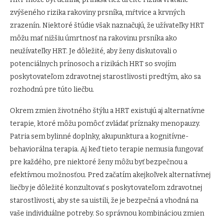
zvýšeného rizika rakoviny prsníka, mŕtvice a krvných
zrazenín. Niektoré štúdie však naznačujú, že užívateľky HRT
môžu mať nižšiu úmrtnosť na rakovinu prsníka ako
neužívateľky HRT. Je dôležité, aby ženy diskutovali o
potenciálnych prínosoch a rizikách HRT so svojím
poskytovateľom zdravotnej starostlivosti predtým, ako sa
rozhodnú pre túto liečbu.
Okrem zmien životného štýlu a HRT existujú aj alternatívne
terapie, ktoré môžu pomôcť zvládať príznaky menopauzy.
Patria sem bylinné doplnky, akupunktura a kognitívne-
behaviorálna terapia. Aj keď tieto terapie nemusia fungovať
pre každého, pre niektoré ženy môžu byť bezpečnou a
efektívnou možnosťou. Pred začatím akejkoľvek alternatívnej
liečby je dôležité konzultovať s poskytovateľom zdravotnej
starostlivosti, aby ste sa uistili, že je bezpečná a vhodná na
vaše individuálne potreby. So správnou kombináciou zmien