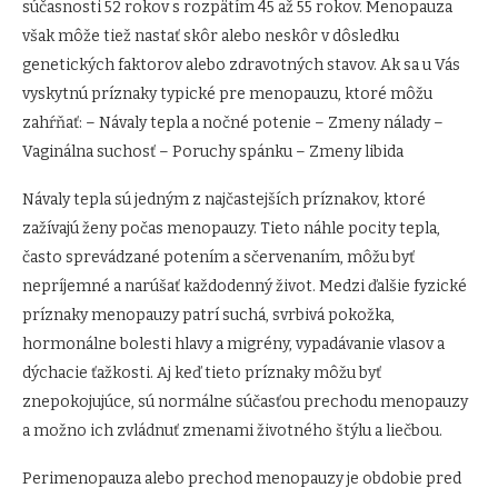
súčasnosti 52 rokov s rozpätím 45 až 55 rokov. Menopauza
však môže tiež nastať skôr alebo neskôr v dôsledku
genetických faktorov alebo zdravotných stavov. Ak sa u Vás
vyskytnú príznaky typické pre menopauzu, ktoré môžu
zahŕňať: – Návaly tepla a nočné potenie – Zmeny nálady –
Vaginálna suchosť – Poruchy spánku – Zmeny libida
Návaly tepla sú jedným z najčastejších príznakov, ktoré
zažívajú ženy počas menopauzy. Tieto náhle pocity tepla,
často sprevádzané potením a sčervenaním, môžu byť
nepríjemné a narúšať každodenný život. Medzi ďalšie fyzické
príznaky menopauzy patrí suchá, svrbivá pokožka,
hormonálne bolesti hlavy a migrény, vypadávanie vlasov a
dýchacie ťažkosti. Aj keď tieto príznaky môžu byť
znepokojujúce, sú normálne súčasťou prechodu menopauzy
a možno ich zvládnuť zmenami životného štýlu a liečbou.
Perimenopauza alebo prechod menopauzy je obdobie pred