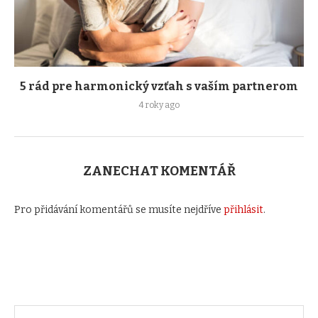
5 rád pre harmonický vzťah s vaším partnerom
4 roky ago
ZANECHAT KOMENTÁŘ
Pro přidávání komentářů se musíte nejdříve
přihlásit
.