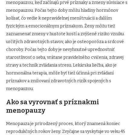
menopauzou, keď začínajú prvé príznaky a zmeny súvisiace s
menopauzou. Počas tejto doby môžu hladiny hormónov
kolísať, čo vedie k nepravidelnej menštruácii a ďalším
fyzickým a emocionálnym príznakom. Ženy môžu tiež
zaznamenať zmeny v hustote kostí a zvýšené riziko vzniku
určitých zdravotných stavov, ako je osteoporóza a srdcové
choroby. Počas tejto doby je nevyhnutné uprednostniť
starostlivosť o seba, vrátane pravidelného cvičenia, zdravej
stravy a techník zvládania stresu. Lekárska liečba, ako je
hormonálna terapia, môže byť tiež účinná pri zvládaní
príznakov a znižovaní zdravotných rizík spojených s
menopauzou.
Ako sa vyrovnať s príznakmi
menopauzy
Menopauza je prirodzený proces, ktorý znamená koniec
reprodukčných rokov ženy. Zvyčajne sa vyskytuje vo veku 45