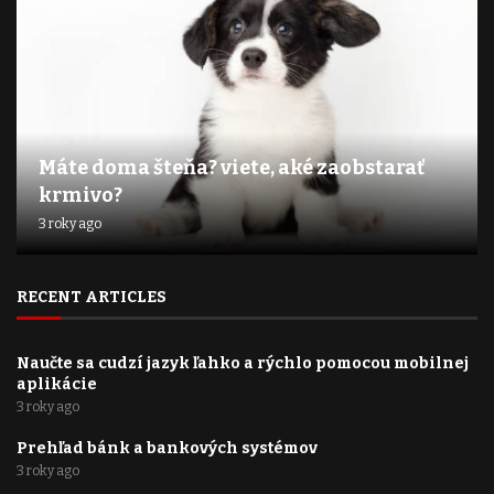
Máte doma šteňa? viete, aké zaobstarať
krmivo?
3 roky ago
RECENT ARTICLES
Naučte sa cudzí jazyk ľahko a rýchlo pomocou mobilnej
aplikácie
3 roky ago
Prehľad bánk a bankových systémov
3 roky ago