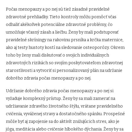
Počas menopauzy a po nej sú tiež zásadné pravidelné
zdravotné prehliadky. Tieto kontroly môžu pomôcť včas
odhaliť akékoľvek potenciálne zdravotné problémy, čo
umožňuje včasný zásah a liečbu. Ženy by mali podstupovať
pravidelné skríningy na rakovinu prsníka a krčka maternice,
ako aj testy hustoty kostí na sledovanie osteoporózy. Okrem
toho by ženy mali diskutovať o svojich individuálnych
zdravotných rizikách so svojím poskytovateľom zdravotnej
starostlivosti a vytvoriť si personalizovaný plán na udržanie
dobrého zdravia počas menopauzy a po nej.
Udržanie dobrého zdravia počas menopauzy a po nej si
vyžaduje komplexný prístup. Ženy by sa mali zamerať na
udržiavanie zdravého životného štýlu, vrátane pravidelného
cvičenia, vyváženej stravy a dostatočného spánku. Prospešné
môže byť aj zapojenie sa do aktivít znižujúcich stres, ako je
jóga, meditácia alebo cvičenie hlbokého dýchania. Ženy by sa