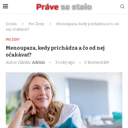
Domů
Pre Ženy
Menoupaza, kedy prichádza a čo od
nej očakávať?
PRE ŽENY
Menoupaza, kedy prichádza a čo od nej
očakávať?
Autor článku:
Admin
3 roky ago
0 Komentáře