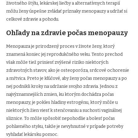
životného štýlu, lekárskej liečby a alternatívnych terapií
môžu ženy úspešne zvládať príznaky menopauzy a udržať si
celkové zdravie a pohodu.
Ohľady na zdravie počas menopauzy
Menopauza je prirodzený proces v živote ženy, ktorý
znamená koniec jej reprodukčného veku. Tento prechod
však môže tiež priniesť zvýšené riziko niektorých
zdravotných stavov, ako je osteoporóza, srdcové ochorenie
a mŕtvica. Preto je kľúčové, aby ženy počas menopauzy a po
nej podnikli kroky na udržanie svojho zdravia. Jednou z
najvýznamnejších zmien, ku ktorým dochádza počas
menopauzy, je pokles hladiny estrogénu, ktorý môže u
niektorých žien viesť k stenčovaniu a suchosti vaginálnej
sliznice. To môže spôsobiť nepohodlie a bolesť počas
pohlavného styku, takže je nevyhnutné v prípade potreby
vyhľadať lekársku pomoc.