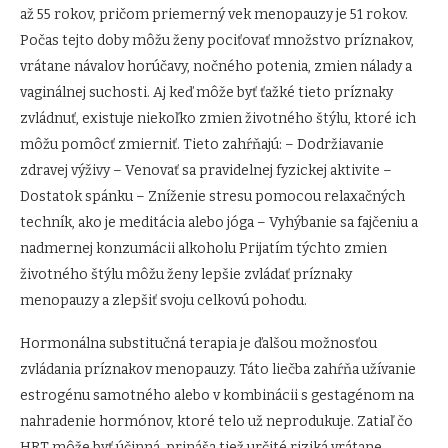
až 55 rokov, pričom priemerný vek menopauzy je 51 rokov.
Počas tejto doby môžu ženy pociťovať množstvo príznakov,
vrátane návalov horúčavy, nočného potenia, zmien nálady a
vaginálnej suchosti. Aj keď môže byť ťažké tieto príznaky
zvládnuť, existuje niekoľko zmien životného štýlu, ktoré ich
môžu pomôcť zmierniť. Tieto zahŕňajú: – Dodržiavanie
zdravej výživy – Venovať sa pravidelnej fyzickej aktivite –
Dostatok spánku – Zníženie stresu pomocou relaxačných
techník, ako je meditácia alebo jóga – Vyhýbanie sa fajčeniu a
nadmernej konzumácii alkoholu Prijatím týchto zmien
životného štýlu môžu ženy lepšie zvládať príznaky
menopauzy a zlepšiť svoju celkovú pohodu.
Hormonálna substitučná terapia je ďalšou možnosťou
zvládania príznakov menopauzy. Táto liečba zahŕňa užívanie
estrogénu samotného alebo v kombinácii s gestagénom na
nahradenie hormónov, ktoré telo už neprodukuje. Zatiaľ čo
HRT môže byť účinná, prináša tiež určité riziká vrátane