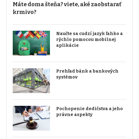
Máte doma šteňa? viete, aké zaobstarať
krmivo?
Naučte sa cudzí jazyk ľahko a
rýchlo pomocou mobilnej
aplikácie
Prehľad bánk a bankových
systémov
Pochopenie dedičstva a jeho
právne aspekty