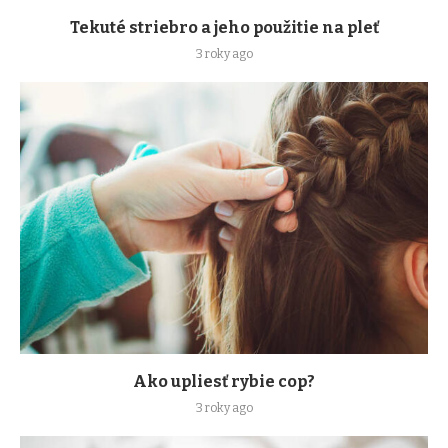
Tekuté striebro a jeho použitie na pleť
3 roky ago
Ako upliesť rybie cop?
3 roky ago