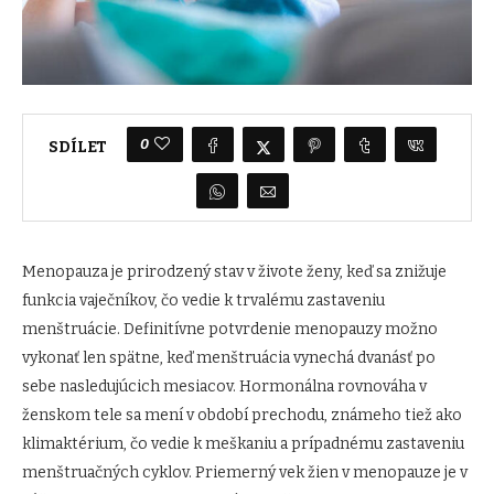
0
SDÍLET
Menopauza je prirodzený stav v živote ženy, keď sa znižuje
funkcia vaječníkov, čo vedie k trvalému zastaveniu
menštruácie. Definitívne potvrdenie menopauzy možno
vykonať len spätne, keď menštruácia vynechá dvanásť po
sebe nasledujúcich mesiacov. Hormonálna rovnováha v
ženskom tele sa mení v období prechodu, známeho tiež ako
klimaktérium, čo vedie k meškaniu a prípadnému zastaveniu
menštruačných cyklov. Priemerný vek žien v menopauze je v