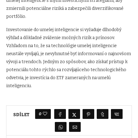
umelej inteligencie s inými investičnými stratégiami, aby
zmiernili potenciálne riziká a zabezpečili diverzifikované
portfólio.
Investovanie do umelej inteligencie si vyžaduje dlhodobý
výhľad a dôkladné zváženie možných rizík a prínosov.
Vzhľadom na to, že sa technológie umelej inteligencie
neustále vyvíjajú, je nevyhnutné byť informovaní o najnovšom
vývoji a trendoch. Jedným zo spôsobov, ako získať prístup k
potenciálu tohto rýchlo sa rozvíjajúceho technologického
odvetvia, je investícia do ETF zameraných na umelú
inteligenciu.
0
SDÍLET