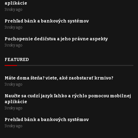
aplikácie
3 roky ago
Prehľad bánk a bankových systémov
3 roky ago
Pochopenie dedičstva a jeho právne aspekty
3 roky ago
FEATURED
Máte doma šteňa? viete, aké zaobstarať krmivo?
3 roky ago
Naučte sa cudzí jazyk ľahko a rýchlo pomocou mobilnej
aplikácie
3 roky ago
Prehľad bánk a bankových systémov
3 roky ago