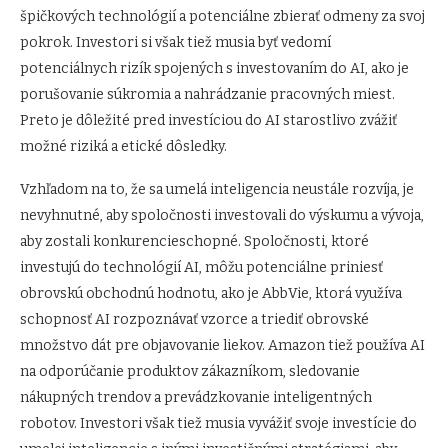
špičkových technológií a potenciálne zbierať odmeny za svoj
pokrok. Investori si však tiež musia byť vedomí
potenciálnych rizík spojených s investovaním do AI, ako je
porušovanie súkromia a nahrádzanie pracovných miest.
Preto je dôležité pred investíciou do AI starostlivo zvážiť
možné riziká a etické dôsledky.
Vzhľadom na to, že sa umelá inteligencia neustále rozvíja, je
nevyhnutné, aby spoločnosti investovali do výskumu a vývoja,
aby zostali konkurencieschopné. Spoločnosti, ktoré
investujú do technológií AI, môžu potenciálne priniesť
obrovskú obchodnú hodnotu, ako je AbbVie, ktorá využíva
schopnosť AI rozpoznávať vzorce a triediť obrovské
množstvo dát pre objavovanie liekov. Amazon tiež používa AI
na odporúčanie produktov zákazníkom, sledovanie
nákupných trendov a prevádzkovanie inteligentných
robotov. Investori však tiež musia vyvážiť svoje investície do