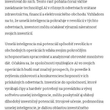
investovať do nich. Tento rast poháňa čoraz väčšie
zavádzanie technológií AI v rôznych odvetviach vrátane
zdravotníctva, financií a elektronického obchodu. Vzhľadom
na to, že umelá inteligencia pokračuje v revolúcii v týchto
odvetviach, investori môžu očakávať výraznú návratnosť
svojich investícií.
Umelá inteligencia má potenciál spôsobiť revolúciu v
obchodných operáciách vďaka svojim pokročilým
schopnostiam spracovávať a analyzovať obrovské množstvo
dát. Očakáva sa, že spoločnosti využívajúce AI vo svojich
operáciách budú mať značný prospech, čo povedie k
zvýšeniu ziskovosti a konkurencieschopnosti v ich
príslušných odvetviach. Investície do spoločností, ktoré
vyrábajú čipy a hardvér potrebný na prevádzku a vývoj
softvéru umelej inteligencie, môžu poskytnúť aj sľubný
dlhodobý investičný potenciál. Strojové učenie, podmnožina
umelej inteligencie, je ďalšou oblasťou investičného