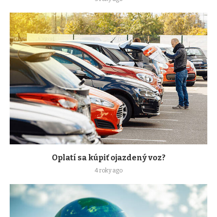
Oplatí sa kúpiť ojazdený voz?
4 roky ago