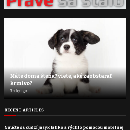
Máte doma šteňa? viete, aké zaobstarať
krmivo?
3 roky ago
RECENT ARTICLES
Naučte sa cudzí jazyk ľahko a rýchlo pomocou mobilnej