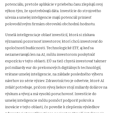
potenciálu, pretože aplikácie v priebehu času zlepšujú svoj
výkon tým, že spotrebúvajú dáta. Investície do strojového
učenia a umelej inteligencie majú potenciál priniesť
polovodičovým firmám obrovskú obchodnú hodnotu.
Umelá inteligencia je oblasť investícií, ktorá si získava
významnú pozornosť investorov, ktorí chcú investovať do
spoločností budúcnosti. Technologické ETF, aj keď sa
nezameriavajú len na AI, môžu investorom poskytnúť
expozíciu v tejto oblasti. EÚ sa tiež chystá investovať takmer
pol miliardy eur do prelomových digitálnych technológií,
vrátane umelej inteligencie, na základe posledného výberu
návrhov zo série výziev. Zdravotníctvo je odvetvie, ktoré AI
zvlášť potrebuje, pričom vývoj liekov stojí miliardy dolárov na
výskum a vývoj a má vysokú poruchovosť. Investície do
umelej inteligencie môžu pomôcť podporiť pokrok a
inovácie v tejto oblasti, čo povedie k zlepšeniu výsledkov