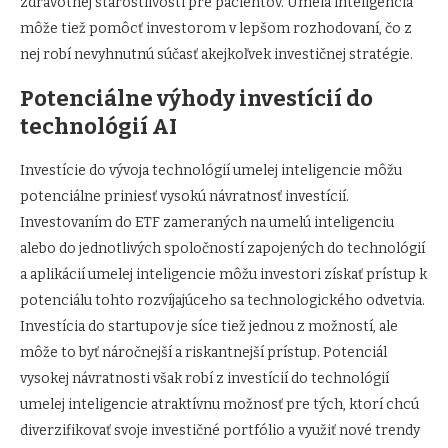
zdravotnej starostlivosti pre pacientov. Umelá inteligencia
môže tiež pomôcť investorom v lepšom rozhodovaní, čo z
nej robí nevyhnutnú súčasť akejkoľvek investičnej stratégie.
Potenciálne výhody investícií do
technológií AI
Investície do vývoja technológií umelej inteligencie môžu
potenciálne priniesť vysokú návratnosť investícií.
Investovaním do ETF zameraných na umelú inteligenciu
alebo do jednotlivých spoločností zapojených do technológií
a aplikácií umelej inteligencie môžu investori získať prístup k
potenciálu tohto rozvíjajúceho sa technologického odvetvia.
Investícia do startupov je síce tiež jednou z možností, ale
môže to byť náročnejší a riskantnejší prístup. Potenciál
vysokej návratnosti však robí z investícií do technológií
umelej inteligencie atraktívnu možnosť pre tých, ktorí chcú
diverzifikovať svoje investičné portfólio a využiť nové trendy