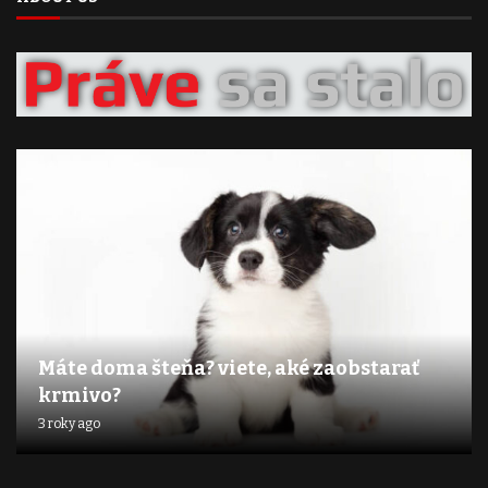
Máte doma šteňa? viete, aké zaobstarať
krmivo?
3 roky ago