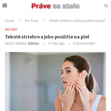
Domů
Pre Ženy
Tekuté striebro a jeho použitie na pleť
PRE ŽENY
Tekuté striebro a jeho použitie na pleť
Autor článku:
Admin
3 roky ago
0 Komentáře