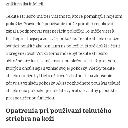
znížiť riziká infekcií.
Tekuté striebro má tiež vlastnosti, ktoré pomáhajú s hojením
pokožky. Pravidelné používanie môže pomôcť redukovať
zápal a podporovať regeneráciu pokožky. To môže viesť k
hladšej, matnejšej a zdravšej pokožke. Tekuté striebro môže
byť tiež použité ako tonikum na pokožke, ktoré dokáže čistiť
a zregenerovať. Vďaka tomu môže byť tekuté striebro
užitočné pre ľudí s akné, mastnou pleťou, ale tiež pre tých,
ktorých chcú zlepšiť vzhľad svojej pokožky. Všetky tekuté
striebro môžu byť tieto užitočné vlastnosti na zlepšenie
zdravia a vzhľadu pokožky. Ak sa rozhodnete používať tekuté
striebro na pokožku, je dôležité vybrať si kvalitný produkt s
presne určenou funkciou.
Opatrenia pri používaní tekutého
striebra na koži