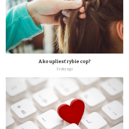
Ako upliesť rybie cop?
3 roky ago