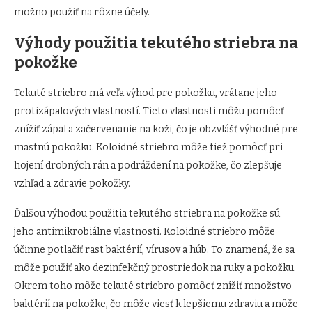
možno použiť na rôzne účely.
Výhody použitia tekutého striebra na
pokožke
Tekuté striebro má veľa výhod pre pokožku, vrátane jeho
protizápalových vlastností. Tieto vlastnosti môžu pomôcť
znížiť zápal a začervenanie na koži, čo je obzvlášť výhodné pre
mastnú pokožku. Koloidné striebro môže tiež pomôcť pri
hojení drobných rán a podráždení na pokožke, čo zlepšuje
vzhľad a zdravie pokožky.
Ďalšou výhodou použitia tekutého striebra na pokožke sú
jeho antimikrobiálne vlastnosti. Koloidné striebro môže
účinne potlačiť rast baktérií, vírusov a húb. To znamená, že sa
môže použiť ako dezinfekčný prostriedok na ruky a pokožku.
Okrem toho môže tekuté striebro pomôcť znížiť množstvo
baktérií na pokožke, čo môže viesť k lepšiemu zdraviu a môže