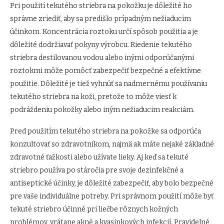
Pri použití tekutého striebra na pokožku je dôležité ho
správne zriediť, aby sa predišlo prípadným nežiaducim
účinkom. Koncentrácia roztoku určí spôsob použitia a je
dôležité dodržiavať pokyny výrobcu. Riedenie tekutého
striebra destilovanou vodou alebo inými odporúčanými
roztokmi môže pomôcť zabezpečiť bezpečné a efektívne
použitie. Dôležité je tiež vyhnúť sa nadmernému používaniu
tekutého striebra na koži, pretože to môže viesť k
podráždeniu pokožky alebo iným nežiaducim reakciám.
Pred použitím tekutého striebra na pokožke sa odporúča
konzultovať so zdravotníkom, najmä ak máte nejaké základné
zdravotné ťažkosti alebo užívate lieky. Aj keď sa tekuté
striebro používa po stáročia pre svoje dezinfekčné a
antiseptické účinky, je dôležité zabezpečiť, aby bolo bezpečné
pre vaše individuálne potreby. Pri správnom použití môže byť
tekuté striebro účinné pri liečbe rôznych kožných
problémov, vrátane akné a kvasinkových infekcií. Pravidelné