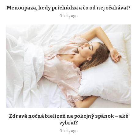
Menoupaza, kedy prichádza a čo od nej očakávať?
3 roky ago
Zdravá nočná bielizeň na pokojný spánok – aké
vybrať?
3 roky ago