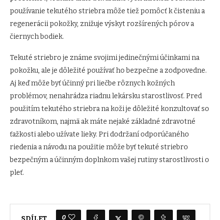
používanie tekutého striebra môže tiež pomôcť k čisteniu a
regenerácii pokožky, znižuje výskyt rozšírených pórov a
čiernych bodiek.
Tekuté striebro je známe svojimi jedinečnými účinkami na
pokožku, ale je dôležité používať ho bezpečne a zodpovedne.
Aj keď môže byť účinný pri liečbe rôznych kožných
problémov, nenahrádza riadnu lekársku starostlivosť. Pred
použitím tekutého striebra na koži je dôležité konzultovať so
zdravotníkom, najmä ak máte nejaké základné zdravotné
ťažkosti alebo užívate lieky. Pri dodržaní odporúčaného
riedenia a návodu na použitie môže byť tekuté striebro
bezpečným a účinným doplnkom vašej rutiny starostlivosti o
pleť.
0
SDÍLET