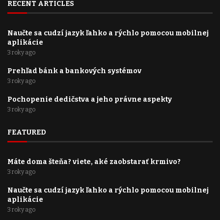
RECENT ARTICLES
Naučte sa cudzí jazyk ľahko a rýchlo pomocou mobilnej
aplikácie
3 roky ago
Prehľad bánk a bankových systémov
3 roky ago
Pochopenie dedičstva a jeho právne aspekty
3 roky ago
FEATURED
Máte doma šteňa? viete, aké zaobstarať krmivo?
3 roky ago
Naučte sa cudzí jazyk ľahko a rýchlo pomocou mobilnej
aplikácie
3 roky ago