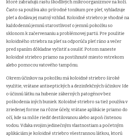
ktoré zabraňujú rastu škodlivých mikroorganizmov na koži.
Často sa používa ako prírodné tonikum pre pleť, vyhladzuje
pleť a dodáva jej matný vzhľad. Koloidné striebro je vhodné na
každodennú jemnú starostlivosť o jemnú pokožku so
sklonom k začervenaniu a problémovej partii. Pre použitie
koloidného striebra na pleť sa odporúča pleť ráno a večer
pred spaním dôkladne vyčistiť a osušiť. Potom naneste
koloidné striebro priamo na postihnuté miesto vstrekom
alebo pomocou vatového tampónu.
Okrem účinkov na pokožku má koloidné striebro široké
využitie, vrátane antiseptických a dezinfekčných účinkov. Ide
o účinnú látku na hubenie zákerných patogénov bez
poškodenia iných buniek. Koloidné striebro sa tiež používa v
zriedenej forme na rôzne účely, vrátane aplikácie priamo do
očí, kde sa môže riediť destilovanou alebo aspoň čistenou
vodou. Vďaka svojim jedinečným vlastnostiam a početným
aplikáciám je koloidné striebro všestrannou látkou, ktorú