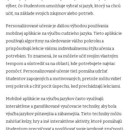
výber, čo študentom umožňuje vybrať si jazyk, ktorý sa chcú
učiť, na základe svojich záujmov alebo potrieb.
Personalizované učenie je ďalšou výhodou používania
mobilnej aplikácie na výučbu cudzieho jazyka. Tieto aplikácie
používajú algoritmy na sledovanie vášho pokroku a
prispôsobujú lekcie vášmu individuálnemu štýlu učenia a
potrebám. To znamená, že sa môžete učiť svojím vlastným
tempom a sústrediť sa na oblasti, kde potrebujete najviac
pomôcť. Personalizované učenie tiež pomáha udržať
študentov zapojených a motivovaných, pretože môžu vidieť
svoj pokrok a cítiť pocit úspechu, keď prechádzajú lekciami.
Mobilné aplikácie na výučbu jazykov často využívajú
interaktívne a gamifikované vyučovacie techniky, aby bola
výučba jazykov pútavejšia a zábavnejšia. Tieto techniky môžu
zahŕňať kvízy, hry a iné interaktívne aktivity, ktoré pomáhajú
študentom precvičovať a posilňovať svoje jazykové zručnosti.