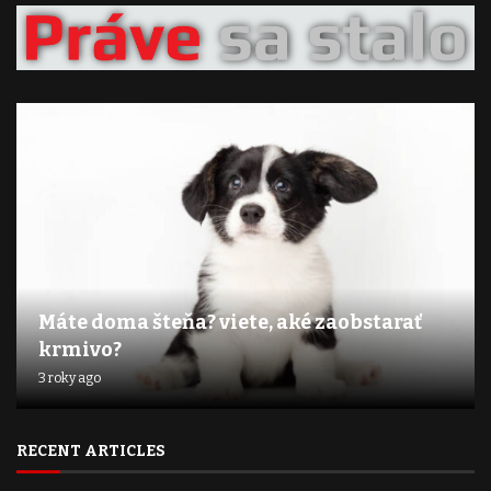
Máte doma šteňa? viete, aké zaobstarať
krmivo?
3 roky ago
RECENT ARTICLES