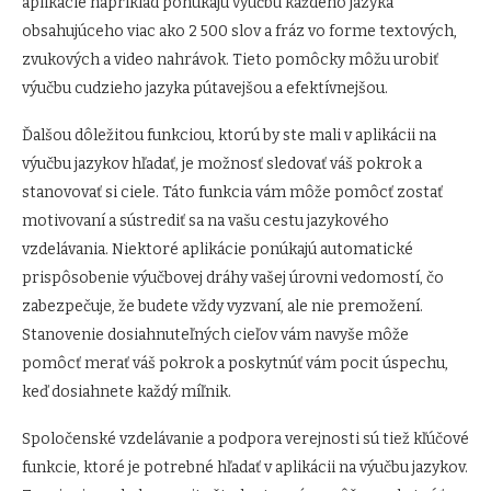
aplikácie napríklad ponúkajú výučbu každého jazyka
obsahujúceho viac ako 2 500 slov a fráz vo forme textových,
zvukových a video nahrávok. Tieto pomôcky môžu urobiť
výučbu cudzieho jazyka pútavejšou a efektívnejšou.
Ďalšou dôležitou funkciou, ktorú by ste mali v aplikácii na
výučbu jazykov hľadať, je možnosť sledovať váš pokrok a
stanovovať si ciele. Táto funkcia vám môže pomôcť zostať
motivovaní a sústrediť sa na vašu cestu jazykového
vzdelávania. Niektoré aplikácie ponúkajú automatické
prispôsobenie výučbovej dráhy vašej úrovni vedomostí, čo
zabezpečuje, že budete vždy vyzvaní, ale nie premožení.
Stanovenie dosiahnuteľných cieľov vám navyše môže
pomôcť merať váš pokrok a poskytnúť vám pocit úspechu,
keď dosiahnete každý míľnik.
Spoločenské vzdelávanie a podpora verejnosti sú tiež kľúčové
funkcie, ktoré je potrebné hľadať v aplikácii na výučbu jazykov.