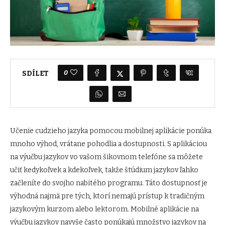
0
SDÍLET
Učenie cudzieho jazyka pomocou mobilnej aplikácie ponúka
mnoho výhod, vrátane pohodlia a dostupnosti. S aplikáciou
na výučbu jazykov vo vašom šikovnom telefóne sa môžete
učiť kedykoľvek a kdekoľvek, takže štúdium jazykov ľahko
začleníte do svojho nabitého programu. Táto dostupnosť je
výhodná najmä pre tých, ktorí nemajú prístup k tradičným
jazykovým kurzom alebo lektorom. Mobilné aplikácie na
výučbu jazykov navyše často ponúkajú množstvo jazykov na