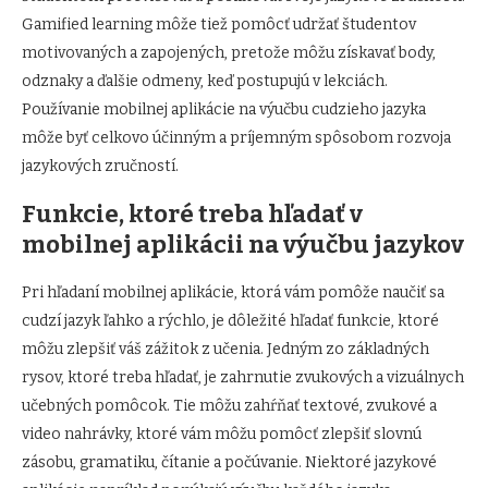
Gamified learning môže tiež pomôcť udržať študentov
motivovaných a zapojených, pretože môžu získavať body,
odznaky a ďalšie odmeny, keď postupujú v lekciách.
Používanie mobilnej aplikácie na výučbu cudzieho jazyka
môže byť celkovo účinným a príjemným spôsobom rozvoja
jazykových zručností.
Funkcie, ktoré treba hľadať v
mobilnej aplikácii na výučbu jazykov
Pri hľadaní mobilnej aplikácie, ktorá vám pomôže naučiť sa
cudzí jazyk ľahko a rýchlo, je dôležité hľadať funkcie, ktoré
môžu zlepšiť váš zážitok z učenia. Jedným zo základných
rysov, ktoré treba hľadať, je zahrnutie zvukových a vizuálnych
učebných pomôcok. Tie môžu zahŕňať textové, zvukové a
video nahrávky, ktoré vám môžu pomôcť zlepšiť slovnú
zásobu, gramatiku, čítanie a počúvanie. Niektoré jazykové