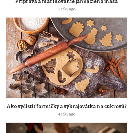
Príprava a marinovanie jahňacieho mäsa
3 roky ago
Ako vyčistiť formičky a vykrajovátka na cukrovú?
4 roky ago