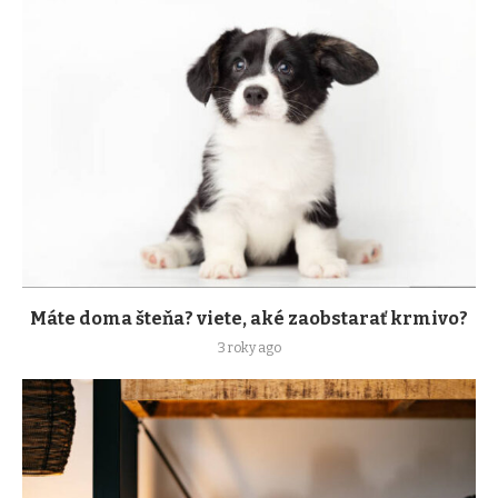
Máte doma šteňa? viete, aké zaobstarať krmivo?
3 roky ago