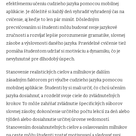
efektívnemu učeniu cudzieho jazyka pomocou mobilnej
aplikácie. Je dôležité si každý deň vyhradiť vyhradený čas na
cvičenie, aj keď je to len pár minút. Dôsledným
precvičovaním si študenti môžu budovať svoje jazykové
zručnosti a rozvíjať lepšie porozumenie gramatike, slovnej
zásobe a výslovnosti daného jazyka. Pravidelné cvičenie tiež
pomáha študentom udržať si motiváciu a dynamiku, čo je
nevyhnutné pre dlhodobý úspech.
Stanovenie realistických cieľov a míľnikov je ďalším
zásadným faktorom pri výučbe cudzieho jazyka pomocou
mobilnej aplikácie. Študenti by si mali určiť, čo chcú učením
jazyka dosiahnuť, a rozdeliť svoje ciele do zvládnuteľných
krokov. To môže zahŕňať zvládnutie špecifických súborov
slovnej zásoby, dokončenie určitého počtu lekcií za deň alebo
týždeň alebo dosiahnutie určitej úrovne vedomostí.
Stanovením dosiahnuteľných cieľov a oslavovaním míľnikov
na ceste môžu študenti zostať motivovaní a sledovať svoj