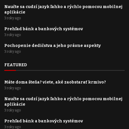
Naučte sa cudzí jazyk ľahko a rýchlo pomocou mobilnej
aplikácie
3 roky ago
Prehľad bánk a bankových systémov
3 roky ago
Pochopenie dedičstva a jeho právne aspekty
3 roky ago
FEATURED
Máte doma šteňa? viete, aké zaobstarať krmivo?
3 roky ago
Naučte sa cudzí jazyk ľahko a rýchlo pomocou mobilnej
aplikácie
3 roky ago
Prehľad bánk a bankových systémov
3 roky ago