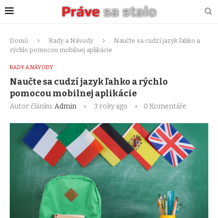
Domů
Rady a Návody
Naučte sa cudzí jazyk ľahko a
rýchlo pomocou mobilnej aplikácie
RADY A NÁVODY
Naučte sa cudzí jazyk ľahko a rýchlo
pomocou mobilnej aplikácie
Autor článku:
Admin
3 roky ago
0 Komentáře