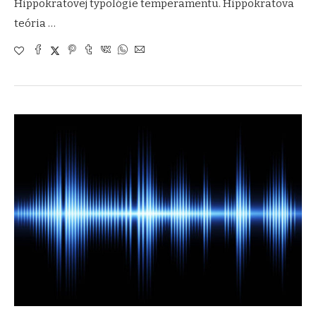
Hippokratovej typológie temperamentu. Hippokratova
teória …