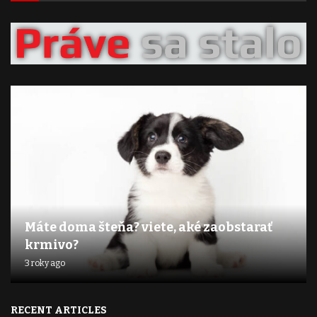
Máte doma šteňa? viete, aké zaobstarať
krmivo?
3 roky ago
RECENT ARTICLES