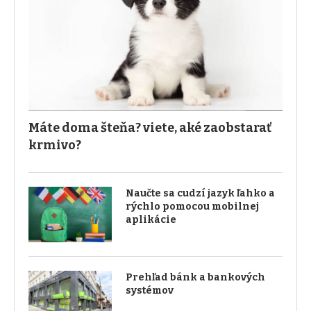
Máte doma šteňa? viete, aké zaobstarať
krmivo?
Naučte sa cudzí jazyk ľahko a
rýchlo pomocou mobilnej
aplikácie
Prehľad bánk a bankových
systémov