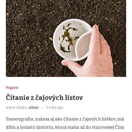
Magazín
Čítanie z čajových listov
Autor článku:
admin
3 roky ago
Tasseografia, známa aj ako čítanie z čajových lístkov, má
dlhú a bohatú históriu, ktorá siaha až do starovekej Číny.