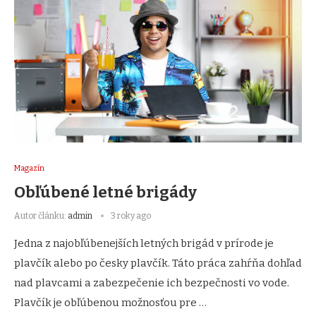
Magazín
Obľúbené letné brigády
Autor článku:
admin
3 roky ago
Jedna z najobľúbenejších letných brigád v prírode je
plavčík alebo po česky plavčík. Táto práca zahŕňa dohľad
nad plavcami a zabezpečenie ich bezpečnosti vo vode.
Plavčík je obľúbenou možnosťou pre …