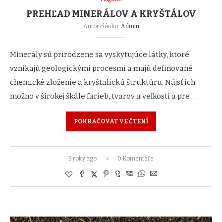
PREHĽAD MINERÁLOV A KRYŠTÁLOV
Autor článku:
Admin
Minerály sú prirodzene sa vyskytujúce látky, ktoré
vznikajú geologickými procesmi a majú definované
chemické zloženie a kryštalickú štruktúru. Nájsť ich
možno v širokej škále farieb, tvarov a veľkostí a pre …
POKRAČOVAT VE ČTENÍ
3 roky ago
0 Komentáře