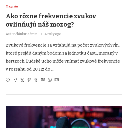
Magazín
Ako rôzne frekvencie zvukov
ovlinňujú náš mozog?
Autor článku:
admin
4 roky ago
Zvukové frekvencie sa vzťahujú na počet zvukových vĺn,
ktoré prejdú daným bodom za jednotku času, meraný v
hertzoch. Ľudské ucho môže vnímať zvukové frekvencie
v rozsahu od 20 Hz do …