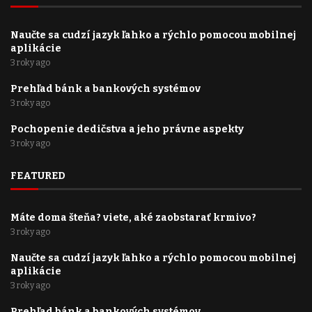
Naučte sa cudzí jazyk ľahko a rýchlo pomocou mobilnej
aplikácie
3 roky ago
Prehľad bánk a bankových systémov
3 roky ago
Pochopenie dedičstva a jeho právne aspekty
3 roky ago
FEATURED
Máte doma šteňa? viete, aké zaobstarať krmivo?
3 roky ago
Naučte sa cudzí jazyk ľahko a rýchlo pomocou mobilnej
aplikácie
3 roky ago
Prehľad bánk a bankových systémov