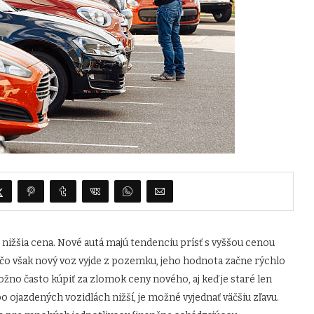
nižšia cena. Nové autá majú tendenciu prísť s vyššou cenou
čo však nový voz vyjde z pozemku, jeho hodnota začne rýchlo
žno často kúpiť za zlomok ceny nového, aj keď je staré len
o ojazdených vozidlách nižší, je možné vyjednať väčšiu zľavu.