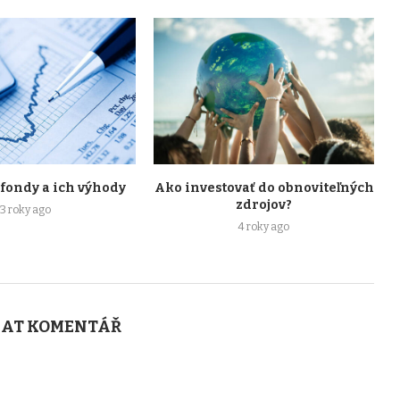
 fondy a ich výhody
Ako investovať do obnoviteľných
zdrojov?
3 roky ago
4 roky ago
AT KOMENTÁŘ