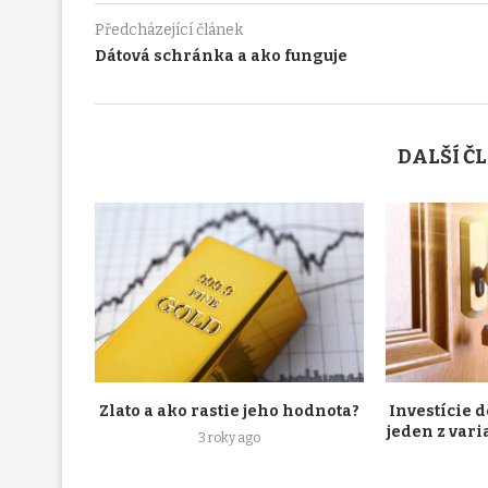
Předcházející článek
Dátová schránka a ako funguje
DALŠÍ Č
Zlato a ako rastie jeho hodnota?
Investície 
jeden z vari
3 roky ago