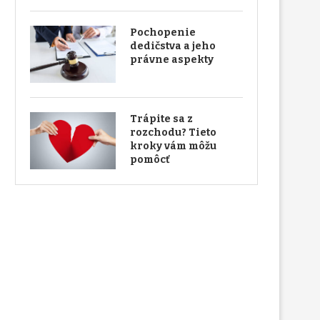
Pochopenie
dedičstva a jeho
právne aspekty
Trápite sa z
rozchodu? Tieto
kroky vám môžu
pomôcť