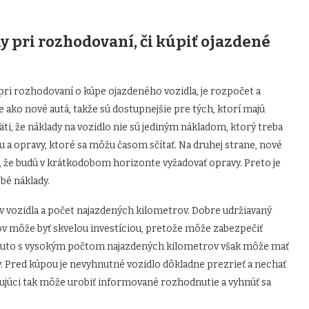
hy pri rozhodovaní, či kúpiť ojazdené
pri rozhodovaní o kúpe ojazdeného vozidla, je rozpočet a
 ako nové autá, takže sú dostupnejšie pre tých, ktorí majú
, že náklady na vozidlo nie sú jediným nákladom, ktorý treba
bu a opravy, ktoré sa môžu časom sčítať. Na druhej strane, nové
, že budú v krátkodobom horizonte vyžadovať opravy. Preto je
bé náklady.
av vozidla a počet najazdených kilometrov. Dobre udržiavaný
 môže byť skvelou investíciou, pretože môže zabezpečiť
 Auto s vysokým počtom najazdených kilometrov však môže mať
y. Pred kúpou je nevyhnutné vozidlo dôkladne prezrieť a nechať
úci tak môže urobiť informované rozhodnutie a vyhnúť sa