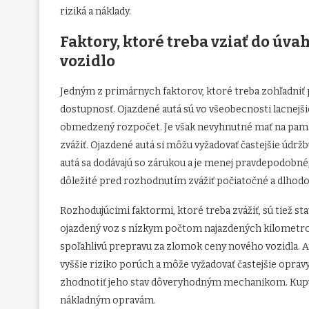
riziká a náklady.
Faktory, ktoré treba vziať do úva
vozidlo
Jedným z primárnych faktorov, ktoré treba zohľadniť 
dostupnosť. Ojazdené autá sú vo všeobecnosti lacnejšie
obmedzený rozpočet. Je však nevyhnutné mať na pamäti
zvážiť. Ojazdené autá si môžu vyžadovať častejšie údrž
autá sa dodávajú so zárukou a je menej pravdepodobné
dôležité pred rozhodnutím zvážiť počiatočné a dlhodo
Rozhodujúcimi faktormi, ktoré treba zvážiť, sú tiež st
ojazdený voz s nízkym počtom najazdených kilometrov
spoľahlivú prepravu za zlomok ceny nového vozidla.
vyššie riziko porúch a môže vyžadovať častejšie oprav
zhodnotiť jeho stav dôveryhodným mechanikom. Kupuj
nákladným opravám.