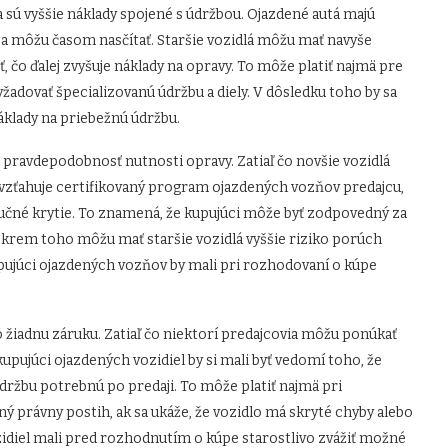
sú vyššie náklady spojené s údržbou. Ojazdené autá majú
sa môžu časom nasčítať. Staršie vozidlá môžu mať navyše
ť, čo ďalej zvyšuje náklady na opravy. To môže platiť najmä pre
žadovať špecializovanú údržbu a diely. V dôsledku toho by sa
náklady na priebežnú údržbu.
 pravdepodobnosť nutnosti opravy. Zatiaľ čo novšie vozidlá
 vzťahuje certifikovaný program ojazdených vozňov predajcu,
učné krytie. To znamená, že kupujúci môže byť zodpovedný za
krem toho môžu mať staršie vozidlá vyššie riziko porúch
pujúci ojazdených vozňov by mali pri rozhodovaní o kúpe
žiadnu záruku. Zatiaľ čo niektorí predajcovia môžu ponúkať
upujúci ojazdených vozidiel by si mali byť vedomí toho, že
ržbu potrebnú po predaji. To môže platiť najmä pri
právny postih, ak sa ukáže, že vozidlo má skryté chyby alebo
idiel mali pred rozhodnutím o kúpe starostlivo zvážiť možné