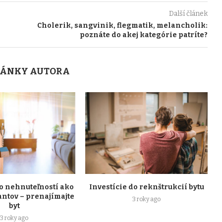
Další článek
Cholerik, sangvinik, flegmatik, melancholik:
poznáte do akej kategórie patríte?
LÁNKY AUTORA
do nehnuteľností ako
Investície do reknštrukcií bytu
antov – prenajímajte
3 roky ago
byt
3 roky ago