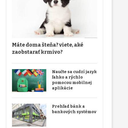
Máte doma šteňa? viete, aké
zaobstarať krmivo?
Naučte sa cudzí jazyk
ľahko a rýchlo
pomocou mobilnej
aplikácie
Prehľad bánk a
bankových systémov