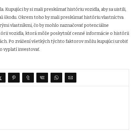
. Kupujúci by si mali preskúmať históriu vozidla, aby sa uistili,
ú škodu. Okrem toho by mali preskúmať históriu vlastníctva
cerými vlastníkmi, čo by mohlo naznačovať potenciálne
tórii vozidla, ktorá môže poskytnúť cenné informácie o histórii
ch. Po zvážení všetkých týchto faktorov môžu kupujúci urobiť
 vyplatí investovať.