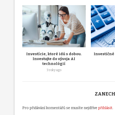
Investície, ktoré idú s dobou.
Investičné
Investujte do vývoja AI
technológií
3 roky ago
ZANECH
Pro přidávání komentářů se musíte nejdříve
přihlásit
.