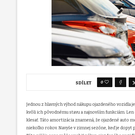
0
SDÍLET
Jednou z hlavných výhod nákupu ojazdeného vozidla je 
kvôli ich pôvodnému stavu a najnovším funkciám. Len 
klesať. Táto amortizácia znamená, že ojazdené auto mo
niekoľko rokov. Navyše v zimnej sezóne, keď je dopyt p