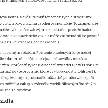
la pre mnohých jednotlivcov finančne schádzajúcou
sová sadzba. Nové autá majú tendenciu rýchlo strácať svoju
o piatich rokoch sa miera odpisov spomaľuje. To znamená, že
ov, môže byť finančne zdravým rozhodnutím, pretože hodnota
e vlastníctvo ojazdeného vozidla môže znamenať nižšie poistné
enšie riziko krádeže alebo poškodenia.
ším poistným sadzbám. Poistenie ojazdených áut je menej
jšie. Okrem toho môžu mať ojazdené vozidlá v minulosti
 tých, ktorí chcú vykonať dlhodobú investíciu. Je však dôležité
žu mať skryté problémy, ktoré by v budúcnosti mohli viesť k
j nákup kvalitných pneumatík, môžu tiež pomôcť zabezpečiť
kovo môže byť nákup ojazdeného vozidla šikovným finančným
ne spoľahlivý výkon.
zidla