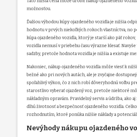
Táto nižšia cena môže urobiť nákup ojazdeného vozid
možnosťou.
Ďalšou výhodou kúpy ojazdeného vozidla je nižšia odpi
hodnotu v prvých niekoľkých rokoch vlastníctva, no p
kúpa ojazdeného vozidla, ktorý je starší ako päť rok
vozidla nemusí v priebehu času výrazne klesať. Navyš
sadzby, pretože hodnota vozidla je nižšia a existuje m
Nakoniec, nákup ojazdeného vozidla môže viesť k niž
bežné ako pri nových autách, ale je zvyčajne dostupne
spoľahlivý výkon, čo z nich robí dôveryhodnú voľbu pre
starostlivo vyberať ojazdený voz, pretože niektoré mô
nákladným opravám. Pravidelný servis a údržba, ako a
dlhú životnosť a bezpečnosť ojazdeného vozidla. Cel
rozhodnutím, ktoré ponúka nižšie náklady a potenciál
Nevýhody nákupu ojazdeného vo