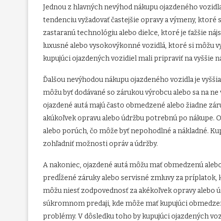
Jednou z hlavných nevýhod nákupu ojazdeného vozidla 
tendenciu vyžadovať častejšie opravy a výmeny, ktoré 
zastaranú technológiu alebo dielce, ktoré je ťažšie nájs
luxusné alebo vysokovýkonné vozidlá, ktoré si môžu vy
kupujúci ojazdených vozidiel mali pripraviť na vyššie 
Ďalšou nevýhodou nákupu ojazdeného vozidla je vyššia
môžu byť dodávané so zárukou výrobcu alebo sa na ne
ojazdené autá majú často obmedzené alebo žiadne zár
akúkoľvek opravu alebo údržbu potrebnú po nákupe. O
alebo porúch, čo môže byť nepohodlné a nákladné. Ku
zohľadniť možnosti opráv a údržby.
A nakoniec, ojazdené autá môžu mať obmedzenú alebo 
predĺžené záruky alebo servisné zmluvy za príplatok, k
môžu niesť zodpovednosť za akékoľvek opravy alebo úd
súkromnom predaji, kde môže mať kupujúci obmedzený 
problémy. V dôsledku toho by kupujúci ojazdených voz