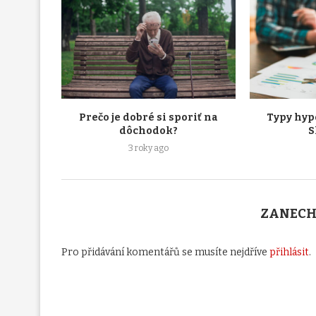
Prečo je dobré si sporiť na
Typy hyp
dôchodok?
S
3 roky ago
ZANECH
Pro přidávání komentářů se musíte nejdříve
přihlásit
.