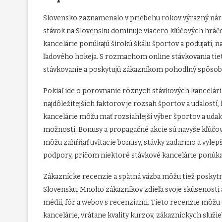
Slovensko zaznamenalo v priebehu rokov výrazný nára
stávok na Slovensku dominuje viacero kľúčových hráčo
kancelárie ponúkajú širokú škálu športov a podujatí, na
ľadového hokeja. S rozmachom online stávkovania tieto 
stávkovanie a poskytujú zákazníkom pohodlný spôsob, 
Pokiaľ ide o porovnanie rôznych stávkových kancelárií
najdôležitejších faktorov je rozsah športov a udalostí,
kancelárie môžu mať rozsiahlejší výber športov a udalo
možností. Bonusy a propagačné akcie sú navyše kľúčové
môžu zahŕňať uvítacie bonusy, stávky zadarmo a vylepš
podpory, pričom niektoré stávkové kancelárie ponúkajú
Zákaznícke recenzie a spätná väzba môžu tiež poskytn
Slovensku. Mnoho zákazníkov zdieľa svoje skúsenosti 
médií, fór a webov s recenziami. Tieto recenzie môžu 
kancelárie, vrátane kvality kurzov, zákazníckych služie