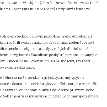
árie. Po zvážení všetkých týchto faktorov môžu zákazníci robiť
ie na Slovensku a užiť si bezpečný a príjemný zážitok zo
no ovplyvnená technologickým pokrokom a jeho dopadom na
ri rozšírili svoju ponuku tak, aby zahŕňala nielen športové
užitie umelej inteligencie a analýzy veľkých dát tiež umožnilo
obené kurzy, ktoré zákazníkom poskytujú personalizovanejšie
ové kancelárie na Slovensku musia prispôsobiť, aby zostali
ky svojich zákazníkov.
ú činnosť na Slovensku majú tiež významný vplyv na
rané a dostatočne neriešia výzvy a príležitosti, ktoré prináša
legalizáciu online stávkovania a vytvorenie priaznivejšieho
koľvek zmeny však musia vyvážiť potrebu ochrany spotrebiteľa