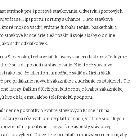
st stránok pre športové stávkovanie. Odvetviu športových
v, vrátane Tipsportu, Fortuny a Chance. Tieto stávkové
 ktoré možno vsadiť, vrátane futbalu, tenisu, basketbalu a
stávkové kancelárie tiež rozšírili svoje služby o online
ako sadiť odkiaľkoľvek.
 na Slovensku, treba vziať do úvahy viacero faktorov. Jedným z
 ktoré sú k dispozícii na stávkovanie. Niektoré stávkové
stí ako iné, čo klientom umožňuje sadiť na širšiu škálu
 pre prilákanie nových zákazníkov a udržanie existujúcich. Tie
ené kurzy. Ďalším dôležitým faktorom je kvalita zákazníckej
 live chát, email alebo telefonickú podporu.
úť cenné poznatky o kvalite stávkových kancelárií na
a názory na rôznych online platformách, vrátane sociálnych
upozorniť na pozitívne aj negatívne aspekty stávkovej
b a časov výberu. Dôležité je prečítať si množstvo recenzií, aby