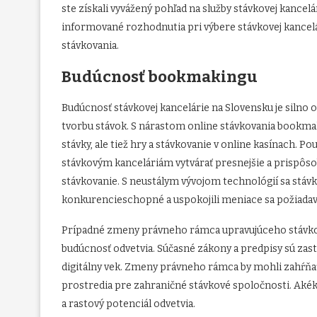
ste získali vyvážený pohľad na služby stávkovej kancel
informované rozhodnutia pri výbere stávkovej kancelár
stávkovania.
Budúcnosť bookmakingu
Budúcnosť stávkovej kancelárie na Slovensku je sil
tvorbu stávok. S nárastom online stávkovania bookmake
stávky, ale tiež hry a stávkovanie v online kasínach. Po
stávkovým kanceláriám vytvárať presnejšie a prispôs
stávkovanie. S neustálym vývojom technológií sa stávk
konkurencieschopné a uspokojili meniace sa požiadav
Prípadné zmeny právneho rámca upravujúceho stávkov
budúcnosť odvetvia. Súčasné zákony a predpisy sú zasta
digitálny vek. Zmeny právneho rámca by mohli zahŕňať 
prostredia pre zahraničné stávkové spoločnosti. Aké
a rastový potenciál odvetvia.