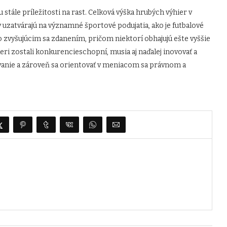
tále príležitosti na rast. Celková výška hrubých výhier v
 uzatvárajú na významné športové podujatia, ako je futbalové
so zvyšujúcim sa zdanením, pričom niektorí obhajujú ešte vyššie
i zostali konkurencieschopní, musia aj naďalej inovovať a
anie a zároveň sa orientovať v meniacom sa právnom a