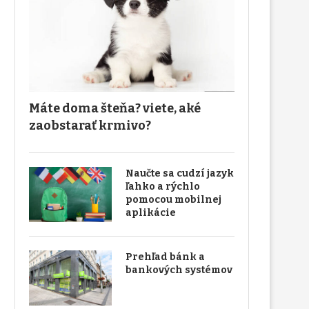
Máte doma šteňa? viete, aké
zaobstarať krmivo?
Naučte sa cudzí jazyk
ľahko a rýchlo
pomocou mobilnej
aplikácie
Prehľad bánk a
bankových systémov