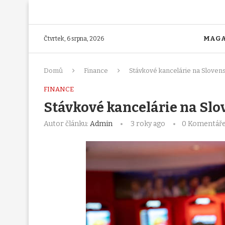
MAGA
Čtvrtek, 6 srpna, 2026
Domů
Finance
Stávkové kancelárie na Sloven
FINANCE
Stávkové kancelárie na Sl
Autor článku:
Admin
3 roky ago
0 Komentář