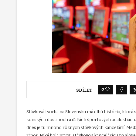
0
SDÍLET
Stávková tvorba na Slovensku má dlhú históriu, ktorá si
konských dostihoch a ďalších športových udalostiach.
dnes je tu mnoho rôznych stávkových kancelárií. Medz
Tipos. Niké bola prvou stávkovou kanceláriou na Sloven