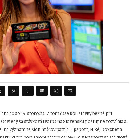
aha až do 19. storočia. V tom čase boli stávky bežné pri
 Odvtedy sa stávková tvorba na Slovensku postupne rozvíjala a
i najvýznamnejších hráčov patria Tipsport, Niké, Doxxbet a
sku, ktorá bola založená v roku 1991. V súčasnosti sa stávková