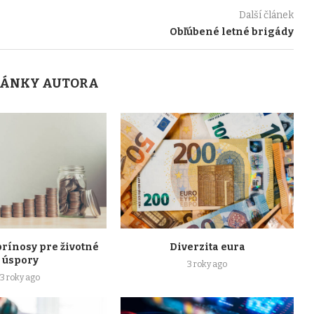
Další článek
Obľúbené letné brigády
LÁNKY AUTORA
rínosy pre životné
Diverzita eura
úspory
3 roky ago
3 roky ago