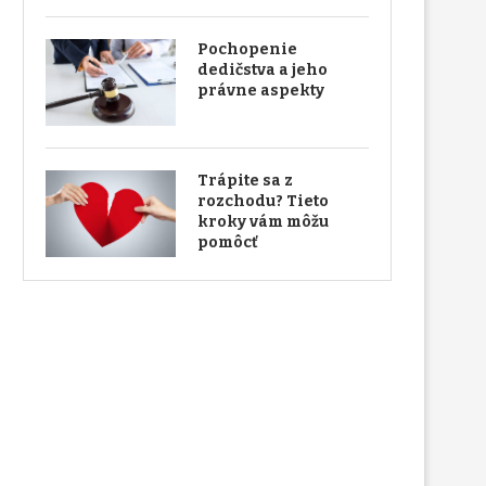
Pochopenie
dedičstva a jeho
právne aspekty
Trápite sa z
rozchodu? Tieto
kroky vám môžu
pomôcť