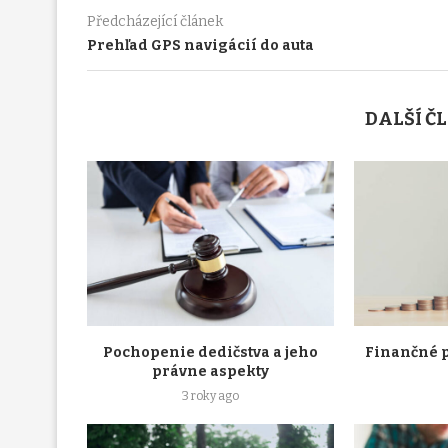
Předcházející článek
Prehľad GPS navigácií do auta
DALŠÍ Č
Pochopenie dedičstva a jeho
Finančné p
právne aspekty
3 roky ago