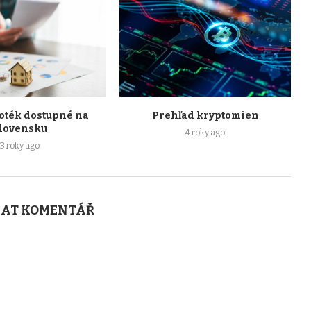
oték dostupné na
Prehľad kryptomien
lovensku
4 roky ago
3 roky ago
AT KOMENTÁŘ