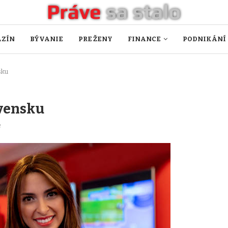
ZÍN
BÝVANIE
PRE ŽENY
FINANCE
PODNIKÁNÍ
sku
ovensku
e