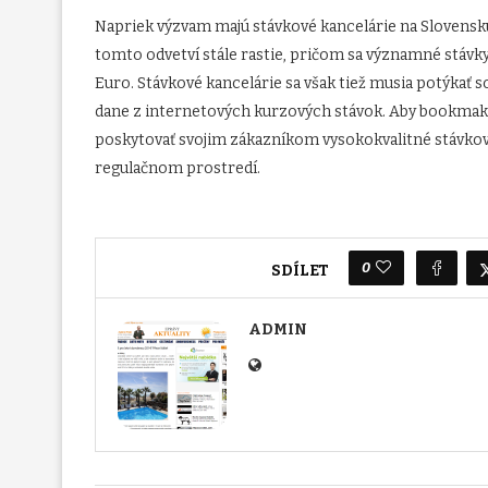
Napriek výzvam majú stávkové kancelárie na Slovensku s
tomto odvetví stále rastie, pričom sa významné stávky
Euro. Stávkové kancelárie sa však tiež musia potýkať 
dane z internetových kurzových stávok. Aby bookmaker
poskytovať svojim zákazníkom vysokokvalitné stávkov
regulačnom prostredí.
0
SDÍLET
ADMIN