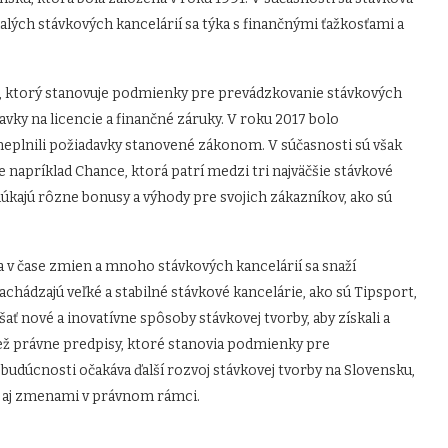
ých stávkových kancelárií sa týka s finančnými ťažkosťami a
, ktorý stanovuje podmienky pre prevádzkovanie stávkových
vky na licencie a finančné záruky. V roku 2017 bolo
neplnili požiadavky stanovené zákonom. V súčasnosti sú však
je napríklad Chance, ktorá patrí medzi tri najväčšie stávkové
úkajú rôzne bonusy a výhody pre svojich zákazníkov, ako sú
a v čase zmien a mnoho stávkových kancelárií sa snaží
chádzajú veľké a stabilné stávkové kancelárie, ako sú Tipsport,
šať nové a inovatívne spôsoby stávkovej tvorby, aby získali a
tiež právne predpisy, ktoré stanovia podmienky pre
budúcnosti očakáva ďalší rozvoj stávkovej tvorby na Slovensku,
k aj zmenami v právnom rámci.