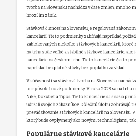
tvorba na Slovensku nachádza v čase zmien, mnoho mal
hrozí im zánik.
Stávková činnosť na Slovensku je regulovaná zákonom
kancelárií. Tieto podmienky zahŕňajú napríklad požiada
zablokovaných niekoľko stávkových kancelárií, ktoré 
na trhu stále veľké a stabilné stávkové kancelárie, ako 
kancelárie na českom trhu. Tieto kancelárie často pon
napríklad bezplatné stávky bez poplatku za vklad.
V súčasnosti sa stávková tvorba na Slovensku nachádz
prispôsobiť nové podmienky. V roku 2023 sa na trhu na
Niké, Doxxbet a Tipos. Tieto kancelárie sa snažia priná
udržali svojich zákazníkov. Dôležitú úlohu zohrávajú 
prevádzkovanie stávkových kancelárií na Slovensku. V 
ktorý bude ovplyvnený ako novými technológiami, ta
Populárne stávkové kancelárie