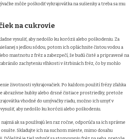
mývačke môže poškodiť vykrajovátka na sušienky a treba sa mu
čiek na cukrovie
kladne vysušiť, aby nedošlo ku korózii alebo poškodeniu. Za
ešanej s jedlou sódou, potom ich opláchnite čistou vodou a
ebo mastnotu z fréz a zabezpečí, že budú čisté a pripravené na
 zabránilo zachyteniu vlhkosti v štrbinách fréz, čo by mohlo
ženie životnosti vykrajovačiek. Po každom použití frézy zľahka
 abrazívne hubky alebo drsné čistiace prostriedky, pretože
krajovátka vhodné do umývačky riadu, možno ich umyť v
 vysušiť, aby nedošlo ku korózii alebo poškodeniu.
 najmä ak sa používajú len raz ročne, odporúča sa ich správne
re osušte. Skladujte ich na suchom mieste, mimo dosahu
ii. Dôležité je tiež vyhnúť sa stomovaniu fréz na seba, pretože