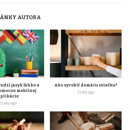
LÁNKY AUTORA
cudzí jazyk ľahko a
Ako vyrobiť domácu sviečku?
omocou mobilnej
3 roky ago
aplikácie
3 roky ago