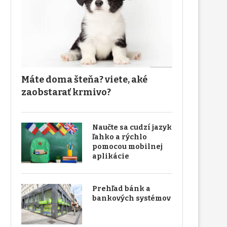
Máte doma šteňa? viete, aké
zaobstarať krmivo?
Naučte sa cudzí jazyk
ľahko a rýchlo
pomocou mobilnej
aplikácie
Prehľad bánk a
bankových systémov