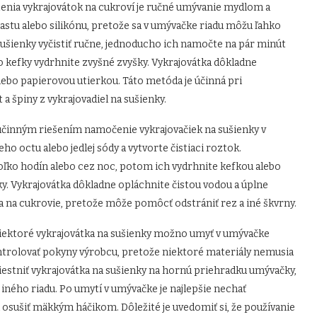
tenia vykrajovátok na cukroví je ručné umývanie mydlom a
astu alebo silikónu, pretože sa v umývačke riadu môžu ľahko
sušienky vyčistiť ručne, jednoducho ich namočte na pár minút
 kefky vydrhnite zvyšné zvyšky. Vykrajovátka dôkladne
ebo papierovou utierkou. Táto metóda je účinná pri
 špiny z vykrajovadiel na sušienky.
 účinným riešením namočenie vykrajovačiek na sušienky v
ho octu alebo jedlej sódy a vytvorte čistiaci roztok.
oľko hodín alebo cez noc, potom ich vydrhnite kefkou alebo
ky. Vykrajovátka dôkladne opláchnite čistou vodou a úplne
a na cukrovie, pretože môže pomôcť odstrániť rez a iné škvrny.
iektoré vykrajovátka na sušienky možno umyť v umývačke
ontrolovať pokyny výrobcu, pretože niektoré materiály nemusia
stniť vykrajovátka na sušienky na hornú priehradku umývačky,
iného riadu. Po umytí v umývačke je najlepšie nechať
 osušiť mäkkým háčikom. Dôležité je uvedomiť si, že používanie