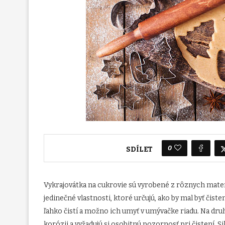
0
SDÍLET
Vykrajovátka na cukrovie sú vyrobené z rôznych materiá
jedinečné vlastnosti, ktoré určujú, ako by mal byť čis
ľahko čistí a možno ich umyť v umývačke riadu. Na dru
korózii a vyžadujú si osobitnú pozornosť pri čistení. S