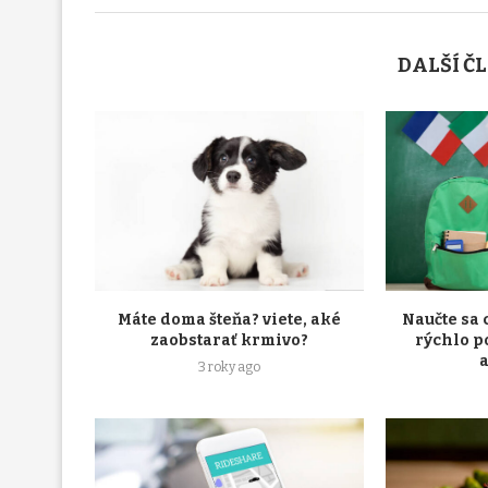
DALŠÍ Č
Máte doma šteňa? viete, aké
Naučte sa 
zaobstarať krmivo?
rýchlo p
3 roky ago