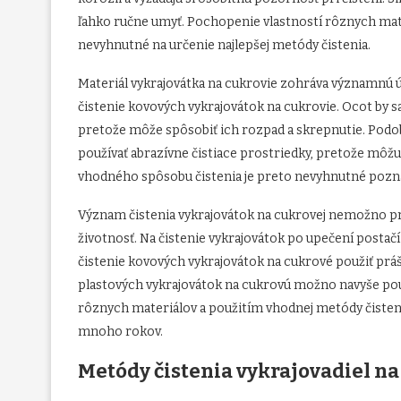
ľahko ručne umyť. Pochopenie vlastností rôznych mate
nevyhnutné na určenie najlepšej metódy čistenia.
Materiál vykrajovátka na cukrovie zohráva významnú ú
čistenie kovových vykrajovátok na cukrovie. Ocot by s
pretože môže spôsobiť ich rozpad a skrepnutie. Podob
používať abrazívne čistiace prostriedky, pretože môž
vhodného spôsobu čistenia je preto nevyhnutné poznať
Význam čistenia vykrajovátok na cukrovej nemožno pre
životnosť. Na čistenie vykrajovátok po upečení postač
čistenie kovových vykrajovátok na cukrové použiť práš
plastových vykrajovátok na cukrovú možno navyše pou
rôznych materiálov a použitím vhodnej metódy čisteni
mnoho rokov.
Metódy čistenia vykrajovadiel na