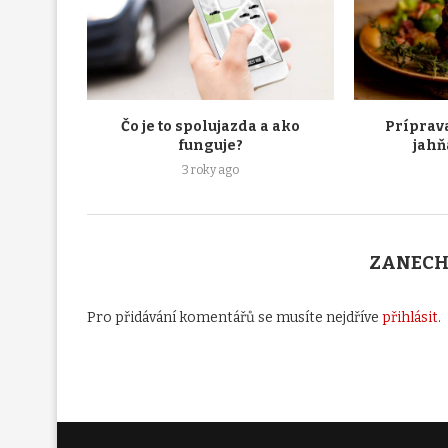
Čo je to spolujazda a ako
Príprav
funguje?
jahň
3 roky ago
ZANECH
Pro přidávání komentářů se musíte nejdříve
přihlásit
.