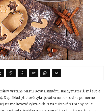
lov, vrátane plastu, kovu a silikónu. Každý materiál má svoje
tený. Napríklad plastové vykrajovátka na cukroví sa pomerne
hej strane kovové vykrajovátka na cukrové sú náchylné ku
ilikónové vykrajovátka na cukrové sú flexibilné a možno ich