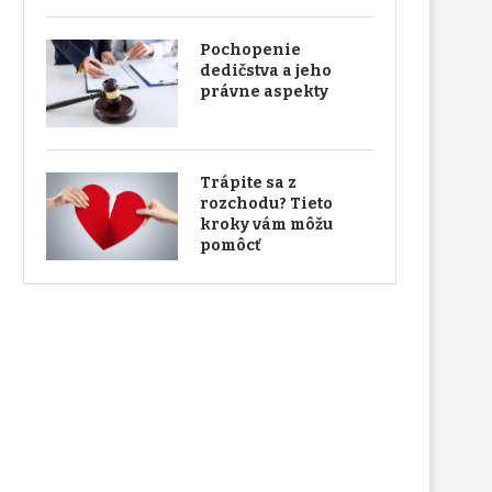
Pochopenie
dedičstva a jeho
právne aspekty
Trápite sa z
rozchodu? Tieto
kroky vám môžu
pomôcť