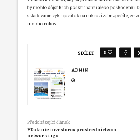
by mohlo dôjsť k ich poškriabaniu alebo poškodeniu. 
skladovanie vykrajovátok na cukroví zabezpečíte, že z
mnoho rokov.
0
SDÍLET
ADMIN
Předcházející článek
Hľadanie investorov prostredníctvom
networkingu