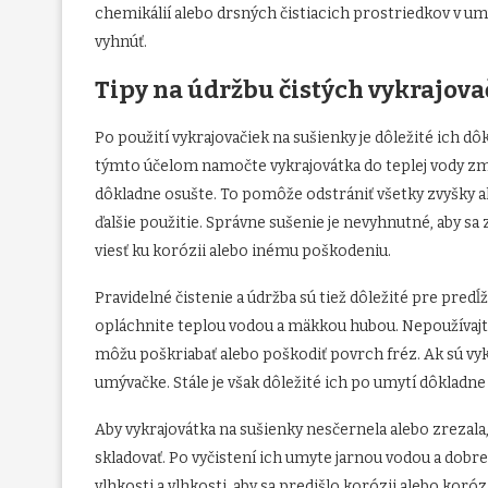
chemikálií alebo drsných čistiacich prostriedkov v u
vyhnúť.
Tipy na údržbu čistých vykrajova
Po použití vykrajovačiek na sušienky je dôležité ich dô
týmto účelom namočte vykrajovátka do teplej vody zmi
dôkladne osušte. To pomôže odstrániť všetky zvyšky al
ďalšie použitie. Správne sušenie je nevyhnutné, aby sa
viesť ku korózii alebo inému poškodeniu.
Pravidelné čistenie a údržba sú tiež dôležité pre predĺ
opláchnite teplou vodou a mäkkou hubou. Nepoužívajte
môžu poškriabať alebo poškodiť povrch fréz. Ak sú vy
umývačke. Stále je však dôležité ich po umytí dôkladne
Aby vykrajovátka na sušienky nesčernela alebo zrezala,
skladovať. Po vyčistení ich umyte jarnou vodou a dob
vlhkosti a vlhkosti, aby sa predišlo korózii alebo koróz