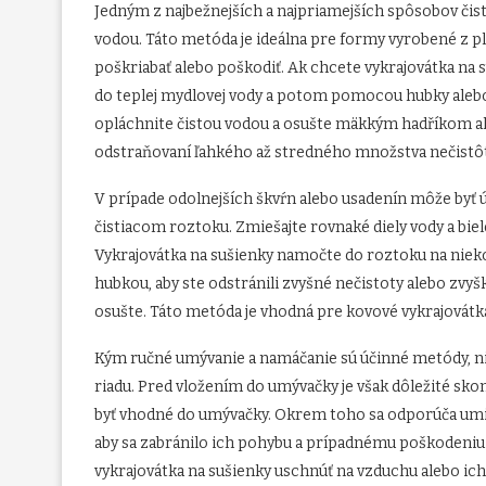
Jedným z najbežnejších a najpriamejších spôsobov čis
vodou. Táto metóda je ideálna pre formy vyrobené z pl
poškriabať alebo poškodiť. Ak chcete vykrajovátka na 
do teplej mydlovej vody a potom pomocou hubky alebo
opláchnite čistou vodou a osušte mäkkým hadříkom al
odstraňovaní ľahkého až stredného množstva nečistôt a
V prípade odolnejších škvŕn alebo usadenín môže byť
čistiacom roztoku. Zmiešajte rovnaké diely vody a biele
Vykrajovátka na sušienky namočte do roztoku na niek
hubkou, aby ste odstránili zvyšné nečistoty alebo zvyš
osušte. Táto metóda je vhodná pre kovové vykrajovátk
Kým ručné umývanie a namáčanie sú účinné metódy, n
riadu. Pred vložením do umývačky je však dôležité sk
byť vhodné do umývačky. Okrem toho sa odporúča umie
aby sa zabránilo ich pohybu a prípadnému poškodeniu 
vykrajovátka na sušienky uschnúť na vzduchu alebo ich