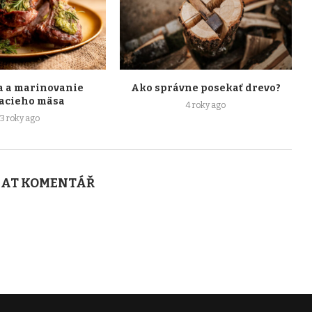
a a marinovanie
Ako správne posekať drevo?
acieho mäsa
4 roky ago
3 roky ago
AT KOMENTÁŘ