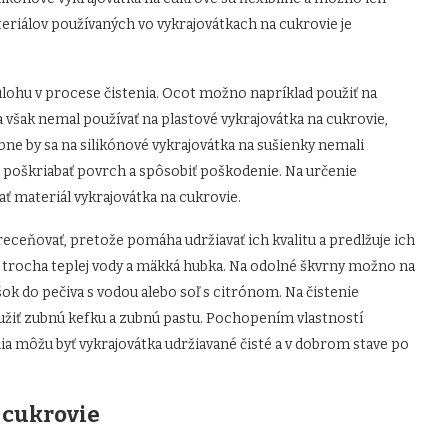
riálov používaných vo vykrajovátkach na cukrovie je
lohu v procese čistenia. Ocot možno napríklad použiť na
a však nemal používať na plastové vykrajovátka na cukrovie,
ne by sa na silikónové vykrajovátka na sušienky nemali
u poškriabať povrch a spôsobiť poškodenie. Na určenie
 materiál vykrajovátka na cukrovie.
ceňovať, pretože pomáha udržiavať ich kvalitu a predlžuje ich
í trocha teplej vody a mäkká hubka. Na odolné škvrny možno na
ok do pečiva s vodou alebo soľ s citrónom. Na čistenie
žiť zubnú kefku a zubnú pastu. Pochopením vlastností
a môžu byť vykrajovátka udržiavané čisté a v dobrom stave po
 cukrovie