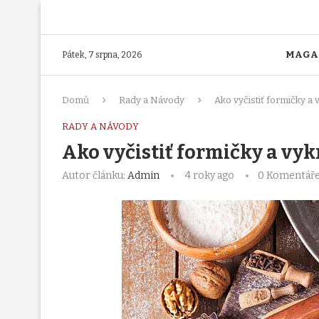
MAGA
Pátek, 7 srpna, 2026
Domů
Rady a Návody
Ako vyčistiť formičky a 
RADY A NÁVODY
Ako vyčistiť formičky a vy
Autor článku:
Admin
4 roky ago
0 Komentář